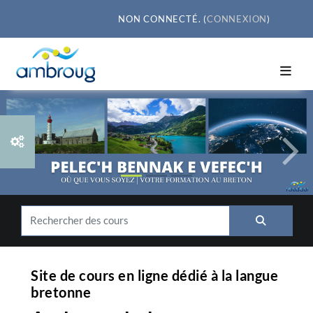
Passer au contenu principal
NON CONNECTÉ. (
CONNEXION
)
Previous
Nex
Rechercher des cours
Recherche
Site de cours en ligne dédié à la langue
bretonne