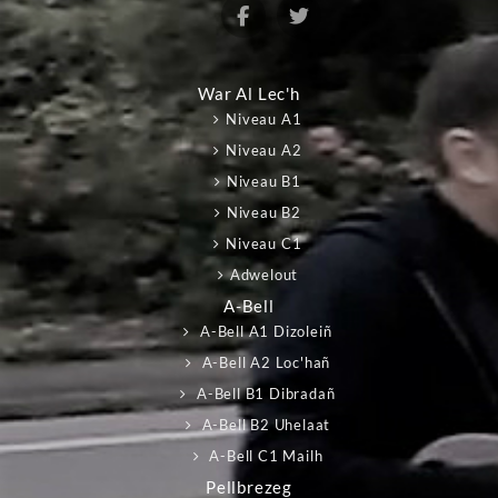
War Al Lec'h
Niveau A1
Niveau A2
Niveau B1
Niveau B2
Niveau C1
Adwelout
A-Bell
A-Bell A1 Dizoleiñ
A-Bell A2 Loc'hañ
A-Bell B1 Dibradañ
A-Bell B2 Uhelaat
A-Bell C1 Mailh
Pellbrezeg