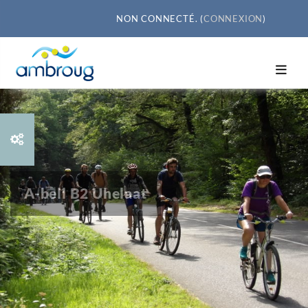
Passer au contenu principal
NON CONNECTÉ. (
CONNEXION
)
A-bell B2 Uhelaat