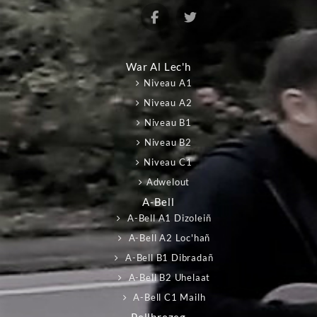
War Al Lec'h
Niveau A1
Niveau A2
Niveau B1
Niveau B2
Niveau C1
Adwelout
A-Bell
A-Bell A1 Dizoleiñ
A-Bell A2 Loc'hañ
A-Bell B1 Dibradañ
A-Bell B2 Uhelaat
A-Bell C1 Mailh