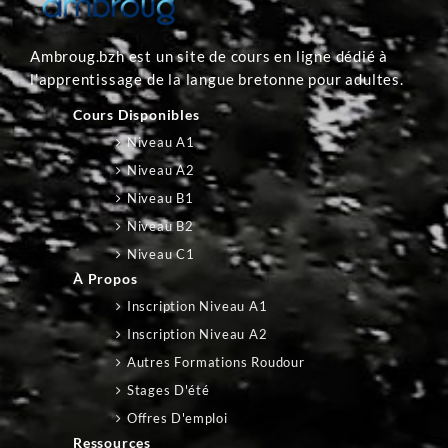
Ambroug.bzh est un site de cours en ligne dédié à
l'apprentissage de la langue bretonne pour adultes.
Cours Disponibles
Niveau A1
Niveau A2
Niveau B1
Niveau B2
Niveau C1
À Propos
Inscription Niveau A1
Inscription Niveau A2
Autres Formations Roudour
Stages D'été
Offres D'emploi
Ressources