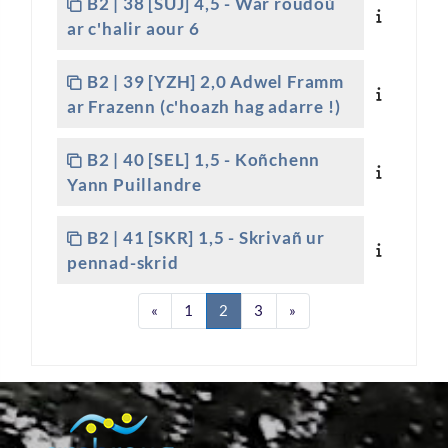
B2 | 38 [SUJ] 4,5 - War roudoù
ar c'halir aour 6
B2 | 39 [YZH] 2,0 Adwel Framm
ar Frazenn (c'hoazh hag adarre !)
B2 | 40 [SEL] 1,5 - Koñchenn
Yann Puillandre
B2 | 41 [SKR] 1,5 - Skrivañ ur
pennad-skrid
Page précédente
Page 1
Page 2
Page 3
Page suivante
«
1
2
3
»