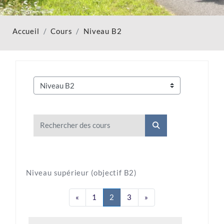
Accueil
Cours
Niveau B2
Catégories de cours
Rechercher des cours
Rechercher des cou
Niveau supérieur (objectif B2)
Page précédente
Page 1
Page 2
Page 3
Page suivante
«
1
2
3
»