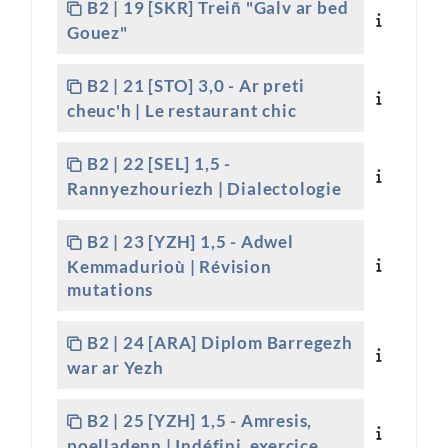
B2 | 19 [SKR] Treiñ "Galv ar bed
Gouez"
B2 | 21 [STO] 3,0 - Ar preti
cheuc'h | Le restaurant chic
B2 | 22 [SEL] 1,5 -
Rannyezhouriezh | Dialectologie
B2 | 23 [YZH] 1,5 - Adwel
Kemmadurioù | Révision
mutations
B2 | 24 [ARA] Diplom Barregezh
war ar Yezh
B2 | 25 [YZH] 1,5 - Amresis,
poelladenn | Indéfini, exercice