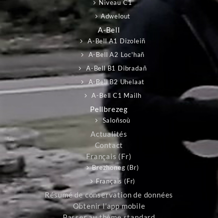
Niveau C1
Adwelout
A-Bell
A-Bell A1 Dizoleiñ
A-Bell A2 Loc'hañ
A-Bell B1 Dibradañ
A-Bell B2 Uhelaat
A-Bell C1 Mailh
Pellbrezeg
Saloñsoù
Actualités
Contact
Français ‎(fr)‎
Brezhoneg ‎(br)‎
Français ‎(fr)‎
Résumé de conservation de données
Obtenir l’app mobile
Passer au thème standard