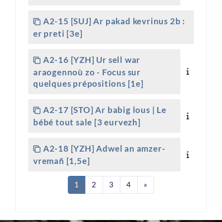
A2-15 [SUJ] Ar pakad kevrinus 2b :
er preti [3e]
A2-16 [YZH] Ur sell war
araogennoù zo - Focus sur
quelques prépositions [1e]
A2-17 [STO] Ar babig lous | Le
bébé tout sale [3 eurvezh]
A2-18 [YZH] Adwel an amzer-
vremañ [1,5e]
Page 1
Page 2
Page 3
Page 4
Page suivante
1
2
3
4
»