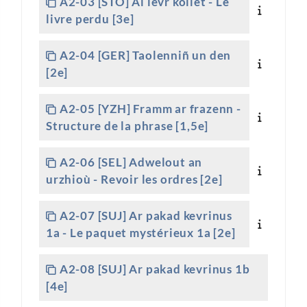
A2-03 [STO] Al levr kollet - Le
livre perdu [3e]
A2-04 [GER] Taolenniñ un den
[2e]
A2-05 [YZH] Framm ar frazenn -
Structure de la phrase [1,5e]
A2-06 [SEL] Adwelout an
urzhioù - Revoir les ordres [2e]
A2-07 [SUJ] Ar pakad kevrinus
1a - Le paquet mystérieux 1a [2e]
A2-08 [SUJ] Ar pakad kevrinus 1b
[4e]