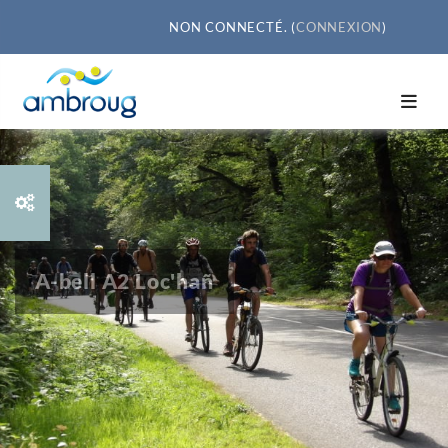
Passer au contenu principal
NON CONNECTÉ. (
CONNEXION
)
A-bell A2 Loc'hañ