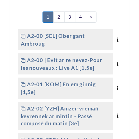
Page 1
Page 2
Page 3
Page 4
Page suivante
1
2
3
4
»
A2-00 [SEL] Ober gant
Ambroug
A2-00 | Evit ar re nevez-Pour
les nouveaux : Live A1 [1,5e]
A2-01 [KOM] En em ginnig
[1,5e]
A2-02 [YZH] Amzer-vremañ
kevrennek ar mintin - Passé
composé du matin [3e]