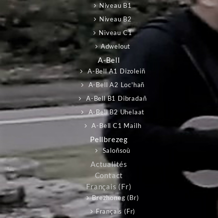
Niveau B1
Niveau B2
Niveau C1
Adwelout
A-Bell
A-Bell A1 Dizoleiñ
A-Bell A2 Loc'hañ
A-Bell B1 Dibradañ
A-Bell B2 Uhelaat
A-Bell C1 Mailh
Pellbrezeg
Saloñsoù
Actualités
Contact
Français ‎(fr)‎
Brezhoneg ‎(br)‎
Français ‎(fr)‎