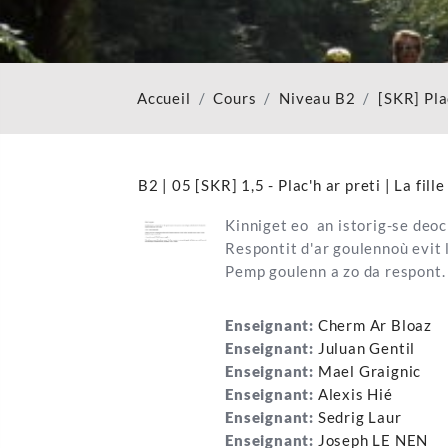
Accueil
Cours
Niveau B2
[SKR] Pla
B2 | 05 [SKR] 1,5 - Plac'h ar preti | La fill
Kinniget eo an istorig-se deoc
Respontit d'ar goulennoù evit 
Pemp goulenn a zo da respont.
Enseignant:
Cherm Ar Bloaz
Enseignant:
Juluan Gentil
Enseignant:
Mael Graignic
Enseignant:
Alexis Hié
Enseignant:
Sedrig Laur
Enseignant:
Joseph LE NEN