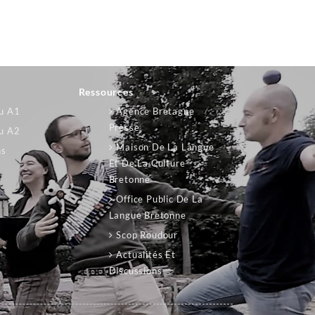
Ressources
au A1
Agence Bretagne
Presse
au A2
Maison De La Langue
ns
Et De La Culture
Bretonne
Office Public De La
Langue Bretonne
Scop Roudour
Actualités Et
Discussions