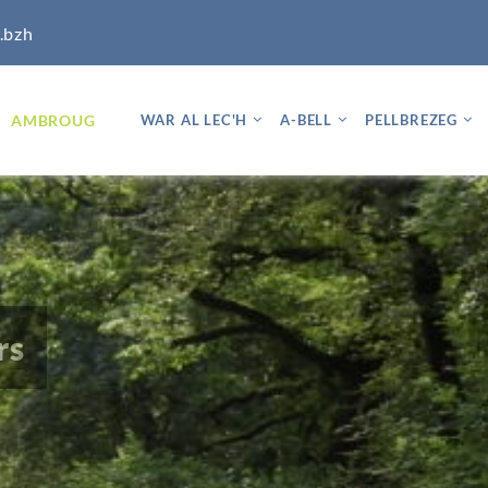
.bzh
AMBROUG
WAR AL LEC'H
A-BELL
PELLBREZEG
rs