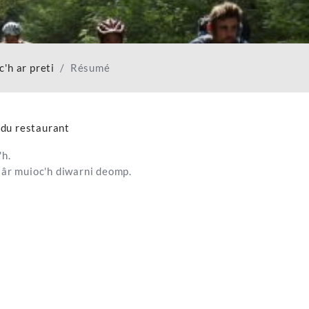
c'h ar preti
Résumé
e du restaurant
'h.
lâr muioc'h diwarni deomp.