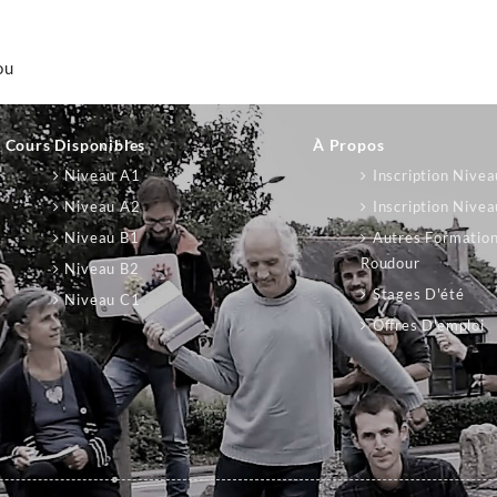
ou
Cours Disponibles
À Propos
Niveau A1
Inscription Nive
Niveau A2
Inscription Nive
Niveau B1
Autres Formatio
Roudour
Niveau B2
Stages D'été
Niveau C1
Offres D'emploi