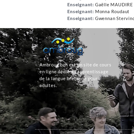
Enseignant:
Gaëlle MAUDIRE
Enseignant:
Monna Roudaut
Enseignant:
Gwennan Stervin
Ambroug.bzh est un site de cours
en ligne dédié à l'apprentissage
de la langue bretonne pour
adultes.