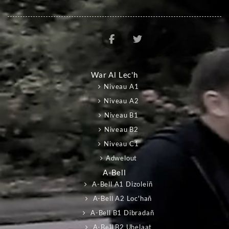
War Al Lec'h
Niveau A1
Niveau A2
Niveau B1
Niveau B2
Niveau C1
Adwelout
A-Bell
A-Bell A1 Dizoleiñ
A-Bell A2 Loc'hañ
A-Bell B1 Dibradañ
A-Bell B2 Uhelaat