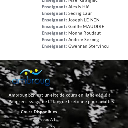
Enseignant:
Mael Graignic
Enseignant:
Alexis Hié
Enseignant:
Sedrig Laur
Enseignant:
Joseph LE NEN
Enseignant:
Gaëlle MAUDIRE
Enseignant:
Monna Roudaut
Enseignant:
Andrev Sezneg
Enseignant:
Gwennan Stervinou
Ambroug.bzh est un site de cours en ligne dédié à
l'apprentissage de la langue bretonne pour adultes.
Cours Disponibles
Niveau A1
Niveau A2