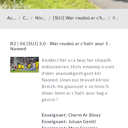
Accueil
Cours
Niveau B2
[SUJ] War roudoù ar c'halir aour 5 - Naoned
Résumé
B2 | 06 [SUJ] 3,0 - War roudoù ar c'halir aour 5 -
Naoned
Kenderc'hel a ra beaj hor skipailh
enklaskerien. Hiziv emaomp o vont
d'ober anaoudegezh gant kêr
Naoned. Unan eus bravañ kêrioù
Breizh. Ha gouvezet e vo hiroc'h
diwar-benn ar c'halir aour hag e
gevrin ?
Enseignant:
Cherm Ar Bloaz
Enseignant:
Juluan Gentil