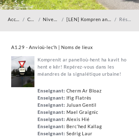
Accueil
Cours
Niveau A1
[LEN] Kompren anvioù-lec'h
Résumé
A1.29 - Anvioù-lec'h | Noms de lieux
Komprenit ar panelloù-hent ha kavit ho
hent e kêr! Repérez-vous dans les
méandres de la signalétique urbaine!
Enseignant:
Cherm Ar Bloaz
Enseignant:
Ifig Flatrès
Enseignant:
Juluan Gentil
Enseignant:
Mael Graignic
Enseignant:
Alexis Hié
Enseignant:
Berc'hed Kallag
Enseignant:
Sedrig Laur