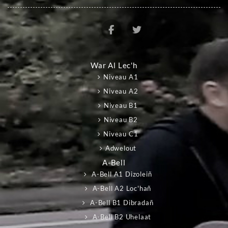
War Al Lec'h
Niveau A1
Niveau A2
Niveau B1
Niveau B2
Niveau C1
Adwelout
A-Bell
A-Bell A1 Dizoleiñ
A-Bell A2 Loc'hañ
A-Bell B1 Dibradañ
A-Bell B2 Uhelaat