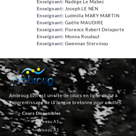
Enseignant:
Nadège Le Mabec
Enseignant:
Joseph LE NEN
Enseignant:
Ludmilla MARY MARTIN
Enseignant:
Gaëlle MAUDIRE
Enseignant:
Florence Robert Delaporte
Enseignant:
Monna Roudaut
Enseignant:
Gwennan Stervinou
Ambroug.bzh est un site de cours en ligne dédié à
l'apprentissage de la langue bretonne pour adultes.
Cours Disponibles
Niveau A1
Niveau A2